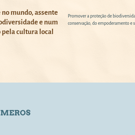
 no mundo, assente
Promover a proteção de biodiversidad
iodiversidade e num
conservação, do empoderamento e s
 pela cultura local
ÚMEROS