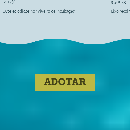
61.17%
3.500kg
Ovos eclodidos no "Viveiro de Incubação"
Lixo recol
ADOTAR