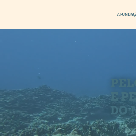
A FUNDAÇ
PEL
E P
DO 